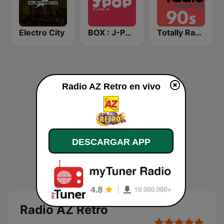
Electro City
BOX : J-POP Radio - ジェイポップ 無線
Totally Radio 90s
Radio AZ Retro en vivo
DESCARGAR APP
Radio AZ Retro