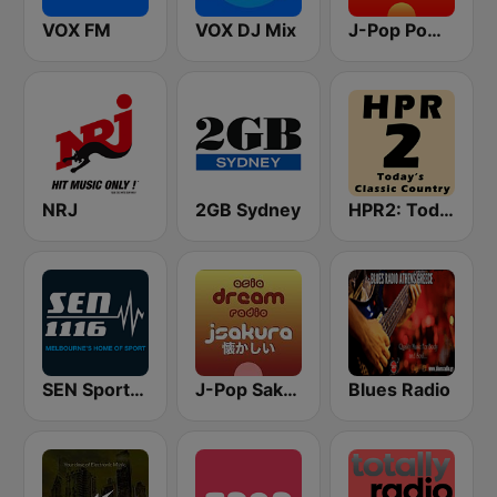
VOX FM
VOX DJ Mix
J-Pop Powerplay
NRJ
2GB Sydney
HPR2: Today's Classic Country
SEN Sports 1116 AM
J-Pop Sakura 懐かしい
Blues Radio