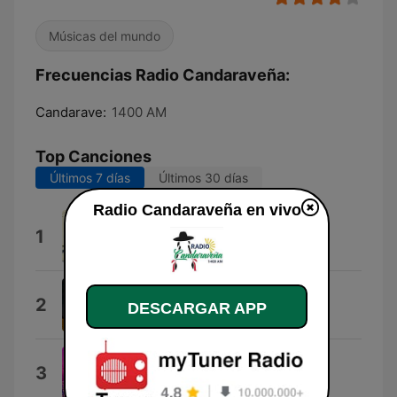
Músicas del mundo
Frecuencias Radio Candaraveña:
Candarave:
1400 AM
Top Canciones
Últimos 7 días
Últimos 30 días
Radio Candaraveña en vivo
128 Kbps (1999)
1
Oravin
Y2meta.Com
2
DESCARGAR APP
Jaguar
Adiós Juventud
3
Zafiro Sensual