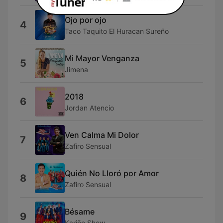
Ojo por ojo
4
Taco Taquito El Huracan Sureño
Mi Mayor Venganza
5
Jimena
2018
6
Jordan Atencio
Ven Calma Mi Dolor
7
Zafiro Sensual
Quién No Lloró por Amor
8
Zafiro Sensual
Bésame
9
Kariño Show