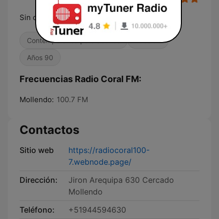
Sin clasicos imposible
Contemporánea para adultos
Años 80
Años 90
Frecuencias Radio Coral FM:
Mollendo:
100.7 FM
Contactos
Sitio web
https://radiocoral100-
7.webnode.page/
Dirección:
Jiron Arequipa 630 Cercado
Mollendo
Teléfono:
+51944594630