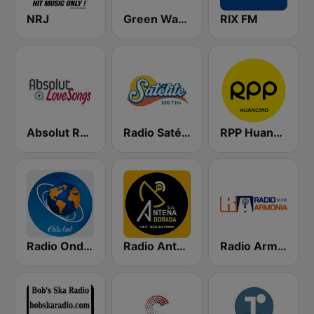
NRJ
Green Wave 106.5 FM
RIX FM
Absolut Relax Lovesongs
Radio Satélite 100.7 FM
RPP Huancayo
Radio Onda Azul
Radio Antena Dorada 106.9 FM
Radio Armonia