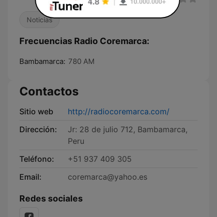
Noticias
Frecuencias Radio Coremarca:
Bambamarca:
780 AM
Contactos
Sitio web
http://radiocoremarca.com/
Dirección:
Jr: 28 de julio 712, Bambamarca,
Peru
Teléfono:
+51 937 409 305
Email:
coremarca@yahoo.es
Redes sociales