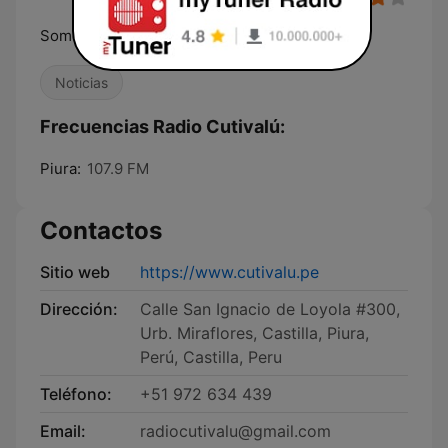
Somos más que radio
Noticias
Frecuencias Radio Cutivalú:
Piura:
107.9 FM
Contactos
Sitio web
https://www.cutivalu.pe
Dirección:
Calle San Ignacio de Loyola #300,
Urb. Miraflores, Castilla, Piura,
Perú, Castilla, Peru
Teléfono:
+51 972 634 439
Email:
radiocutivalu@gmail.com