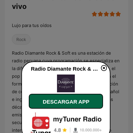
vivo
Lujo para tus oídos
Rock
Radio Diamante Rock & Soft es una estación de
radio peruana cuya programación se especializa en
la difusión de géneros musicales como el rock, el
Radio Diamante Rock & Soft en vivo
pop y las baladas, con un enfoque particular en el
formato soft y adulto contemporáneo. La selección
de contenidos integra piezas musicales en español
e inglés, abarcando principalmente éxitos de las
DESCARGAR APP
décadas de 1970, 1980 y 1990. El formato de la
emisora está estructurado para ofrecer una
secuencia sonora constante de clásicos
internacionales y latinoamericanos, priorizando