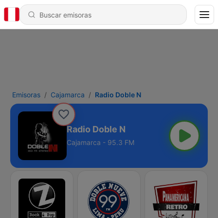
Emisoras
Cajamarca
Radio Doble N
Radio Doble N
Cajamarca - 95.3 FM