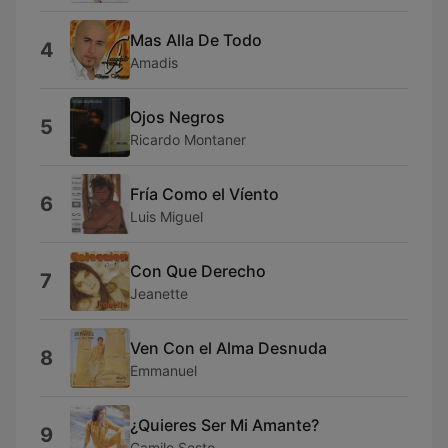
Mas Alla De Todo
4
Amadis
Ojos Negros
5
Ricardo Montaner
Fría Como el Víento
6
Luis Miguel
Con Que Derecho
7
Jeanette
Ven Con el Alma Desnuda
8
Emmanuel
¿Quieres Ser Mi Amante?
9
Camilo Sesto