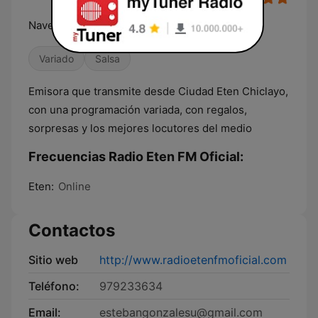
Navega tus sentidos
Variado
Salsa
Emisora que transmite desde Ciudad Eten Chiclayo,
con una programación variada, con regalos,
sorpresas y los mejores locutores del medio
Frecuencias Radio Eten FM Oficial:
Eten:
Online
Contactos
Sitio web
http://www.radioetenfmoficial.com
Teléfono:
979233634
Email:
estebangonzalesu@gmail.com