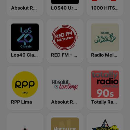
Absolut Relax
LOS40 Urban
1000 HITS Love
Los40 Classic
RED FM - TECHNO
Radio Melody
RPP Lima
Absolut Relax Lovesongs
Totally Radio 90s