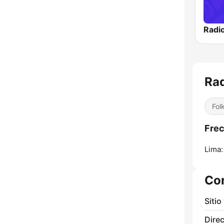
Radio
Rad
Fol
Frec
Lima:
Co
Sitio
Direc