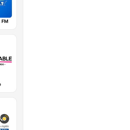
s FM
e