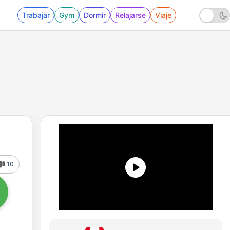
Trabajar
Gym
Dormir
Relajarse
Viaje
10