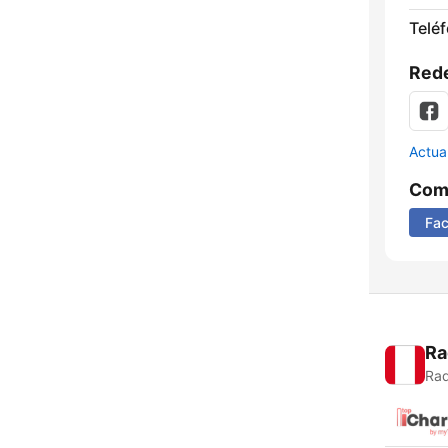
Telé
Rede
Actua
Comp
Fa
Ra
Rad