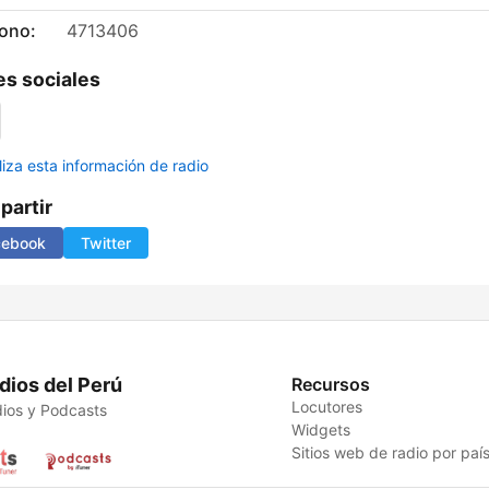
fono:
4713406
s sociales
liza esta información de radio
artir
cebook
Twitter
dios del Perú
Recursos
Locutores
ios y Podcasts
Widgets
Sitios web de radio por paí