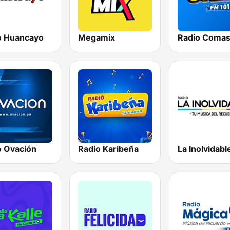
o Huancayo
Megamix
Radio Coma
o Ovación
Radio Karibeña
La Inolvidabl