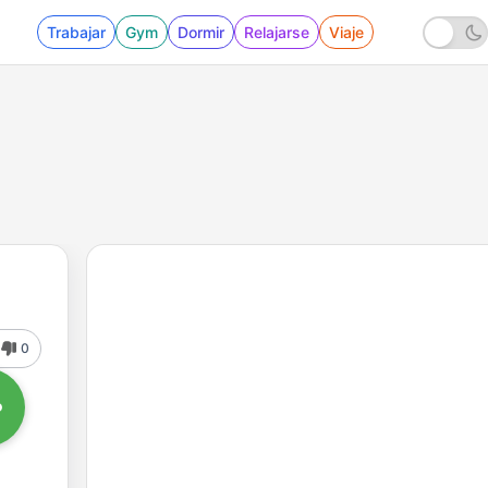
Trabajar
Gym
Dormir
Relajarse
Viaje
0