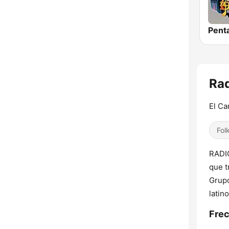
Rad
El Ca
Fol
RADI
que t
Grup
latin
Frec