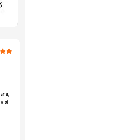
ana,
e al