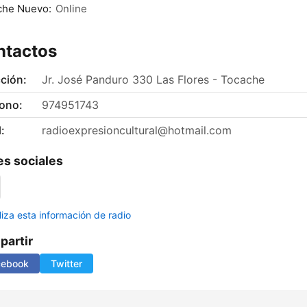
che Nuevo:
Online
ntactos
ción:
Jr. José Panduro 330 Las Flores - Tocache
fono:
974951743
:
radioexpresioncultural@hotmail.com
s sociales
liza esta información de radio
artir
cebook
Twitter