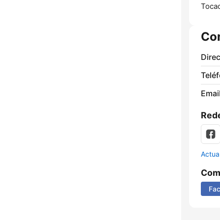
Toca
Co
Direc
Telé
Email
Rede
Actua
Comp
Fa