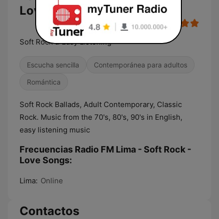
Love Songs
Soft Rock & Easy Listening
Escucha sencilla
Contemporánea para adultos
Romántica
Soft Rock Ballads, Adult Contemporary, Classic
Rock. Music from the 70's, 80's, 90's in English,
easy listening music
Frecuencias Radio FM Lima - Soft Rock -
Love Songs:
Lima:
Online
Contactos