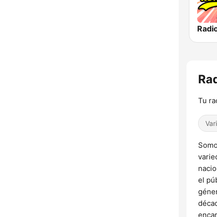
Rad
Tu ra
Var
Somos
varie
nacio
el pú
géner
décad
encar