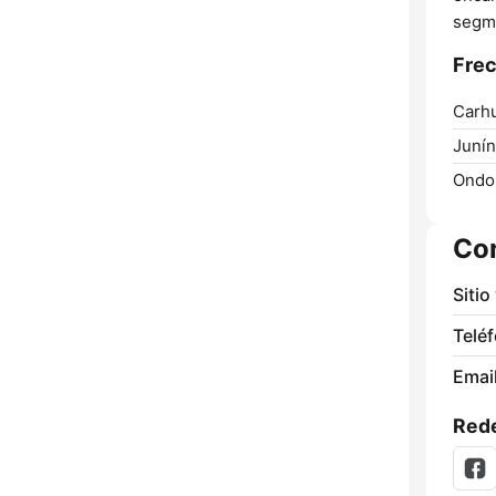
segme
Frec
Carh
Junín
Ondo
Co
Sitio
Telé
Email
Rede