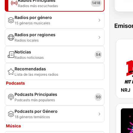
Radios Principales
1418
Radios más escuchadas
Radios por género
15 géneros musicales
Emisor
Radios por regiones
Radios locales
Noticias
54
Radios noticiosas
Recomendadas
Lista de las mejores radios
Podcasts
NRJ
Podcasts Principales
50
Podcasts más populares
Podcasts por Género
18 géneros temáticos
Música