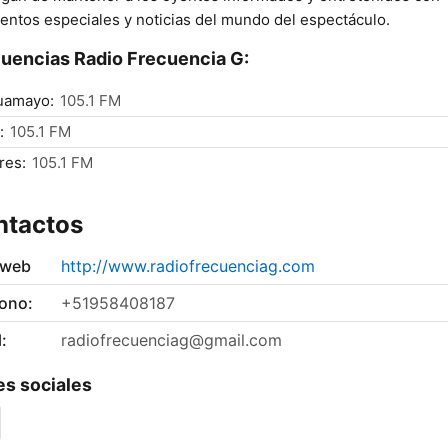
ntos especiales y noticias del mundo del espectáculo.
uencias Radio Frecuencia G:
uamayo:
105.1 FM
:
105.1 FM
res:
105.1 FM
ntactos
 web
http://www.radiofrecuenciag.com
fono:
+51958408187
:
radiofrecuenciag@gmail.com
s sociales