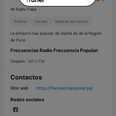
Mi Radio Papa
Pública
Locales
Músicas del mundo
La emisora mas popular de Zepita de de la Región
de Puno
Frecuencias Radio Frecuencia Popular:
Chepén:
100.3 FM
Contactos
Sitio web
https://frecuenciapopular.pe/
Redes sociales