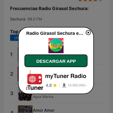
Frecuencias Radio Girasol Sechura:
Sechura:
99.5 FM
Top Canciones
Radio Girasol Sechura en vivo
Últimos 7 días
Últimos 30 días
Fiestas Patrias
1
LreyKeioxxo
DESCARGAR APP
Lo Que a Ti Te Gusta
2
Mimos
Dolor Y Llanto
3
Agua Marina
Amor Amor
4