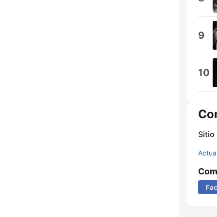
9
10
Co
Sitio
Actua
Comp
Fa