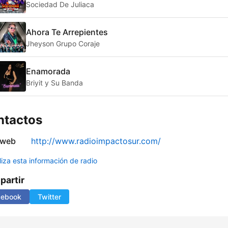
Sociedad De Juliaca
Ahora Te Arrepientes
Jheyson Grupo Coraje
Enamorada
Briyit y Su Banda
ntactos
 web
http://www.radioimpactosur.com/
liza esta información de radio
artir
cebook
Twitter