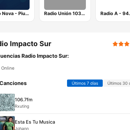
Radio Nova - Piura
Radio Unión 103.3 FM
Radio A - 94
io Impacto Sur
uencias Radio Impacto Sur:
Online
 Canciones
Últimos 7 días
Últimos 30 
106.7fm
Rxuting
Esta Es Tu Musica
Johann