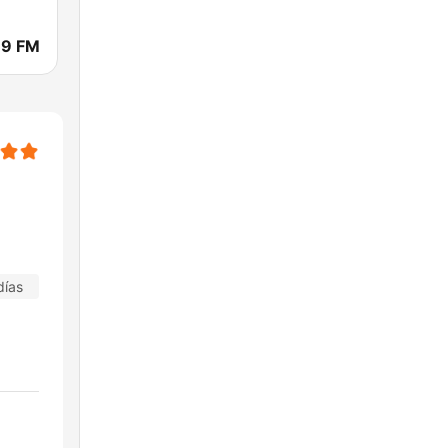
.9 FM
días