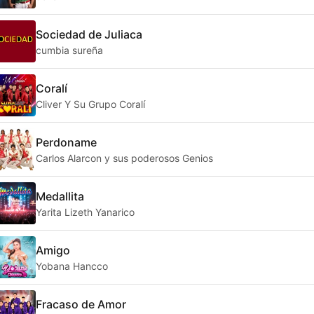
Sociedad de Juliaca
cumbia sureña
Coralí
Cliver Y Su Grupo Coralí
Perdoname
Carlos Alarcon y sus poderosos Genios
Medallita
Yarita Lizeth Yanarico
Amigo
Yobana Hancco
Fracaso de Amor