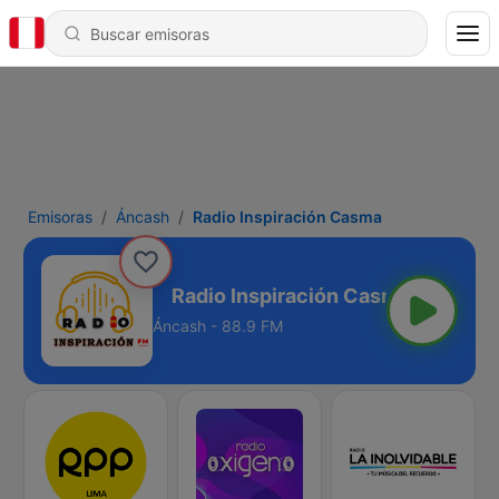
Emisoras
Áncash
Radio Inspiración Casma
ación Casma
Áncash - 88.9 FM