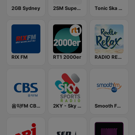
2GB Sydney
2SM Super Radio
Tonic Ska Radio
RIX FM
RT1 2000er
RADIO RELAX Italia
음악FM CBS 라디오 (Music FM)
2KY - Sky Sports Radio
Smooth FM 95.3 Sydney