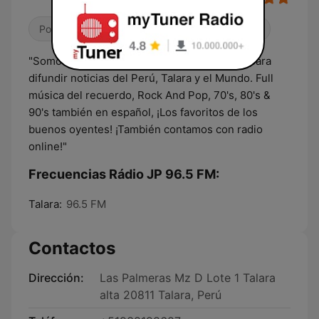
Pop / Top 40
Variado
Alternativa / Indie
"Somos Radio JP 96.5 FM, fundada en 1995 para
difundir noticias del Perú, Talara y el Mundo. Full
música del recuerdo, Rock And Pop, 70's, 80's &
90's también en español, ¡Los favoritos de los
buenos oyentes! ¡También contamos con radio
online!"
Frecuencias Rádio JP 96.5 FM:
Talara:
96.5 FM
Contactos
Dirección:
Las Palmeras Mz D Lote 1 Talara
alta 20811 Talara, Perú