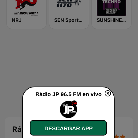
NRJ
SEN Sports 1170 Sydney
SUNSHINE LIVE - Techno
Rádio JP 96.5 FM en vivo
Rádio JP 96.5 FM
DESCARGAR APP