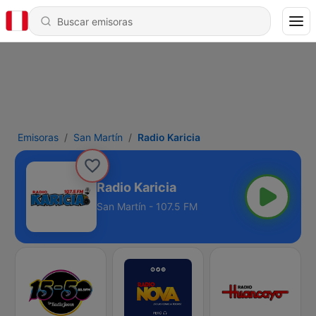
Emisoras
San Martín
Radio Karicia
Radio Karicia
San Martín - 107.5 FM