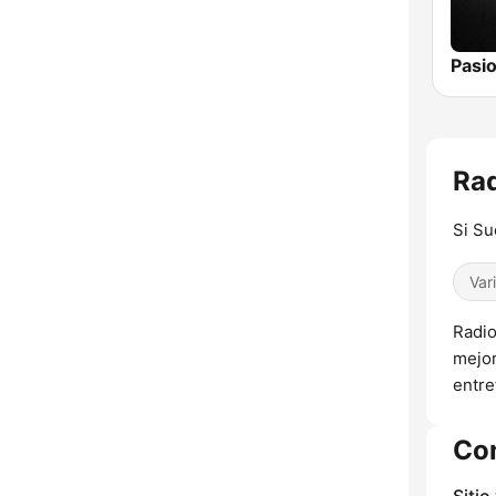
Rad
Si S
Var
Radio
mejor
entre
Co