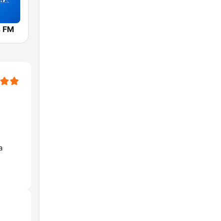
s FM
a