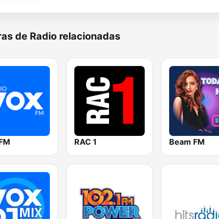
as de Radio relacionadas
 FM
RAC 1
Beam FM