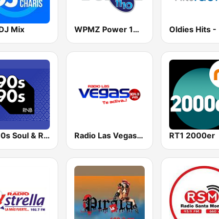
DJ Mix
WPMZ Power 102.1 Poder 1110
90s90s Soul & R&B
Radio Las Vegas Cusco
RT1 2000er