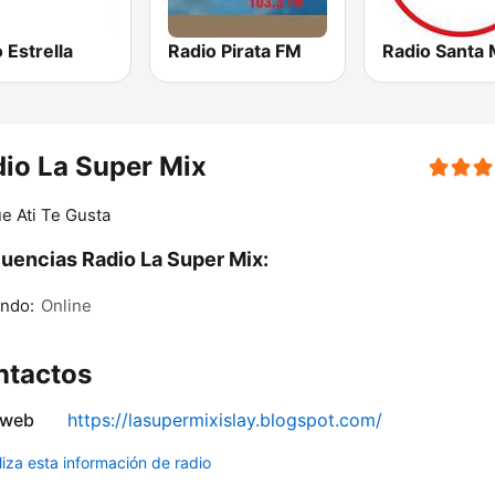
 Estrella
Radio Pirata FM
io La Super Mix
e Ati Te Gusta
uencias Radio La Super Mix:
ndo:
Online
ntactos
 web
https://lasupermixislay.blogspot.com/
liza esta información de radio