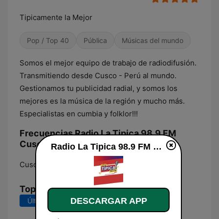
Tipicamente la Mejor
Pop / Top 40
Pública
Músicas del mundo
Somos el mejor equipo de trabajo de radiodifusión.
Transmitiendo desde Cusco - Perú al mundo.
Gestionamos tu publicidad radial, y somos los
mejores es la música de la región y mucho más.
Especialistas en cumbia y folklor!!!
Frecuencias Radio La Tipica 98.9 FM
Cusco:
Radio La Tipica 98.9 FM Cusco en vivo
Cusco:
98.9 FM
Top Canciones
DESCARGAR APP
Últimos 7 días
Últimos 30 días