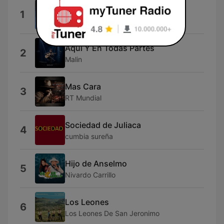
Este Es el Puto Estilo
1
Estilo Bajo
Aquí Y En Todas Partes
2
Malin
Mas Cara
3
RT Mundial
Sociedad de Juliaca
4
cumbia sureña
Hijo de Anselmo
5
Nivardo Carrillo
Los Leones
6
Los Leones De San Jeronimo