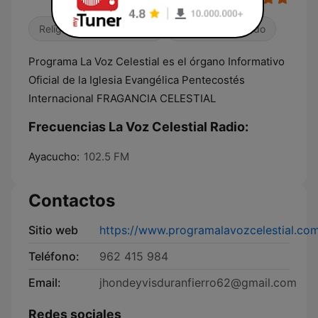
Religioso & Espiritualidad
Músicas del mundo
Programa La Voz Celestial es el órgano Informativo
Oficial de la Iglesia Evangélica Pentecostés
Internacional FRAGANCIA CELESTIAL
Frecuencias La Voz Celestial Radio:
Ayacucho:
102.5 FM
Contactos
Sitio web
https://www.programalavozcelestial.co
Teléfono:
962 415 984
Email:
jhondeyvisduranfierro62@gmail.com
Redes sociales