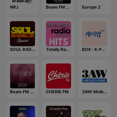
NRJ
Beam FM - Adult Hits
Europe 2
SOUL RADIO Only Classic Soul
Totally Radio Hits
BOX : K-POP 케이팝
Beam FM - 취향저격 감각 팝송
CHERIE FM
3AW Melbourne