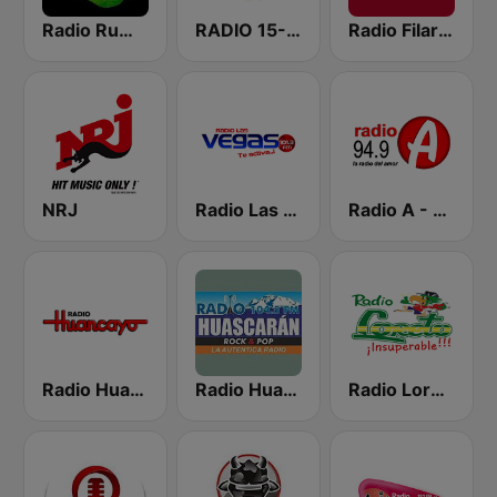
Radio Rumbo Huancayo
RADIO 15-50
Radio Filarmonía
NRJ
Radio Las Vegas Cusco
Radio A - 94.9 FM
Radio Huancayo
Radio Huascaran 104.5 FM
Radio Loreto