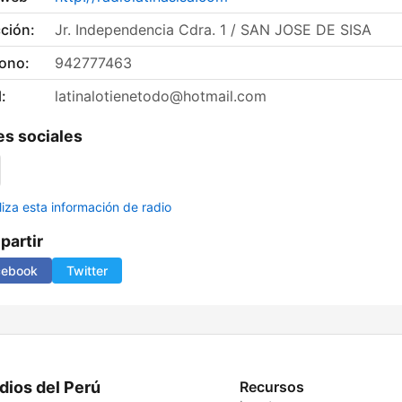
ción:
Jr. Independencia Cdra. 1 / SAN JOSE DE SISA
fono:
942777463
:
latinalotienetodo@hotmail.com
s sociales
liza esta información de radio
artir
cebook
Twitter
dios del Perú
Recursos