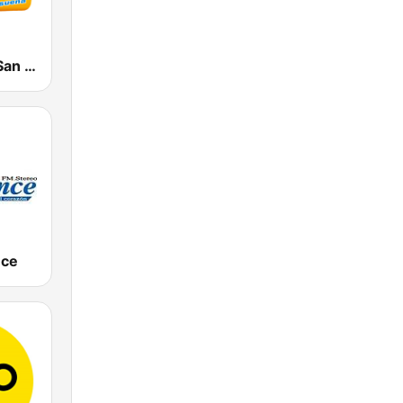
La Karibeña San Vicente
nce