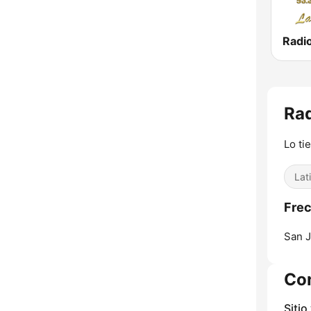
Rad
Lo ti
Lat
Frec
San J
Co
Sitio