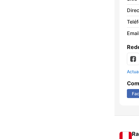
Direc
Telé
Email
Rede
Actua
Comp
Fa
Ra