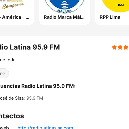
Radio América - Guayaquil
Radio Marca Málaga
RPP Lima
io Latina 95.9 FM
ene todo
ino
uencias Radio Latina 95.9 FM:
osé de Sisa:
95.9 FM
ntactos
 web
http://radiolatinasisa.com