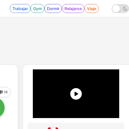
Trabajar
Gym
Dormir
Relajarse
Viaje
16