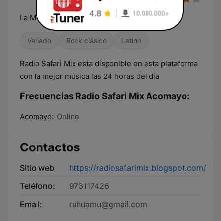
La Mejor Musica Variada
Variado
Rock clásico
Latino
Radio Safari Mix esta disponible en esta plataforma
con la mejor música las 24 horas del día
Frecuencias Radio Safari Mix Acomayo:
Acomayo:
Online
Contactos
Sitio web
https://radiosafarimix.blogspot.com/
Teléfono:
973117426
Email:
ruhuamu@gmail.com