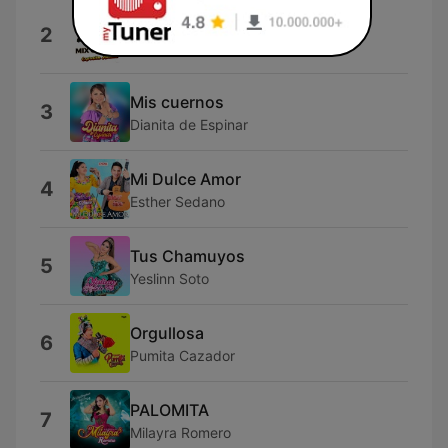
Mix Caporal
2
Expresión Andina
Mis cuernos
3
Dianita de Espinar
Mi Dulce Amor
4
Esther Sedano
Tus Chamuyos
5
Yeslinn Soto
Orgullosa
6
Pumita Cazador
PALOMITA
7
Milayra Romero