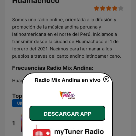
Huamachuco
Somos una radio online, orientada a la difusión y
promoción de la música andina peruana y
latinoamericana en el norte del Perú. Iniciamos a
transmitir desde la ciudad de Huamachuco el 1 de
febrero del 2021. Nacimos para hermanar a los
pueblos a través del canto andino latinoamericano.
Frecuencias Radio Mix Andina:
Radio Mix Andina en vivo
Huamachuco:
Online
Top Canciones
Últimos 7 días
Últimos 30 días
DESCARGAR APP
Corazón Ilucionado
1
Rusbel De Los Andes