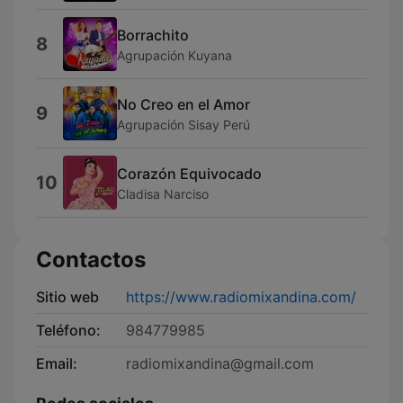
Borrachito
8
Agrupación Kuyana
No Creo en el Amor
9
Agrupación Sisay Perú
Corazón Equivocado
10
Cladisa Narciso
Contactos
Sitio web
https://www.radiomixandina.com/
Teléfono:
984779985
Email:
radiomixandina@gmail.com