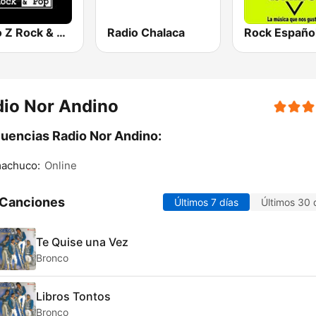
Radio Z Rock & Pop
Radio Chalaca
io Nor Andino
uencias Radio Nor Andino:
achuco:
Online
 Canciones
Últimos 7 días
Últimos 30 
Te Quise una Vez
Bronco
Libros Tontos
Bronco