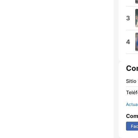
3
4
Co
Sitio
Telé
Actua
Comp
Fa