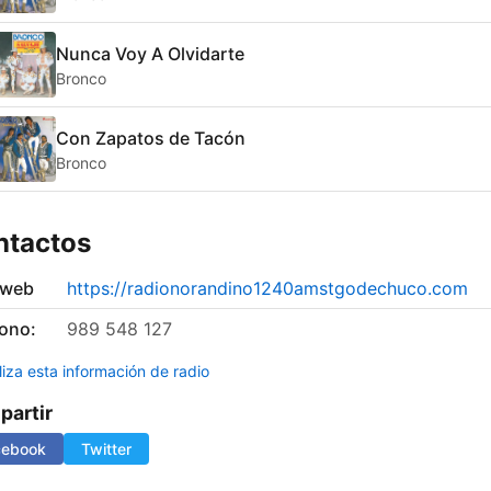
Nunca Voy A Olvidarte
Bronco
Con Zapatos de Tacón
Bronco
ntactos
 web
https://radionorandino1240amstgodechuco.com
fono:
989 548 127
liza esta información de radio
artir
cebook
Twitter