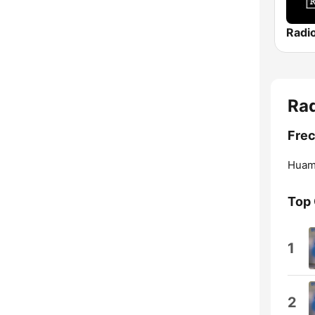
Rad
Frec
Huam
Top
1
2