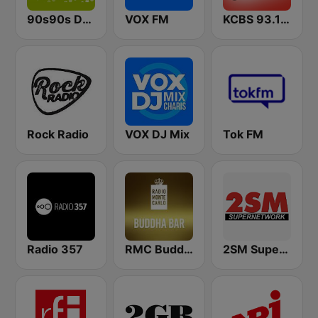
90s90s Dance
VOX FM
KCBS 93.1 Jack FM (US Only)
Rock Radio
VOX DJ Mix
Tok FM
Radio 357
RMC Buddha-Bar Monte Carlo
2SM Super Radio