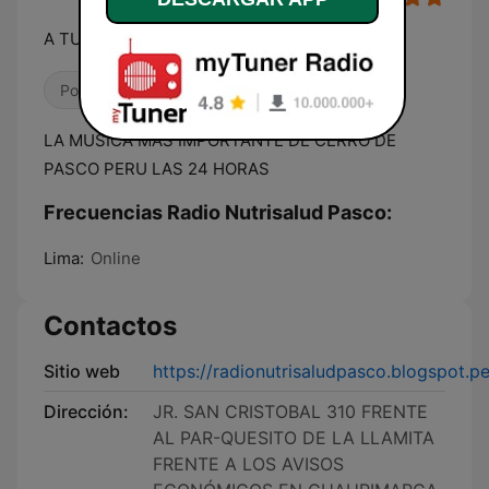
A TU LADO
Pop / Top 40
Variado
Salsa
LA MUSICA MAS IMPORTANTE DE CERRO DE
PASCO PERU LAS 24 HORAS
Frecuencias Radio Nutrisalud Pasco:
Lima:
Online
Contactos
Sitio web
https://radionutrisaludpasco.blogspot.pe
Dirección:
JR. SAN CRISTOBAL 310 FRENTE
AL PAR-QUESITO DE LA LLAMITA
FRENTE A LOS AVISOS