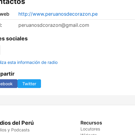
ntactos
 web
http://www.peruanosdecorazon.pe
:
peruanosdcorazon@gmail.com
s sociales
liza esta información de radio
artir
cebook
Twitter
dios del Perú
Recursos
Locutores
ios y Podcasts