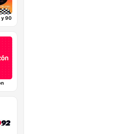
 y 90
ón