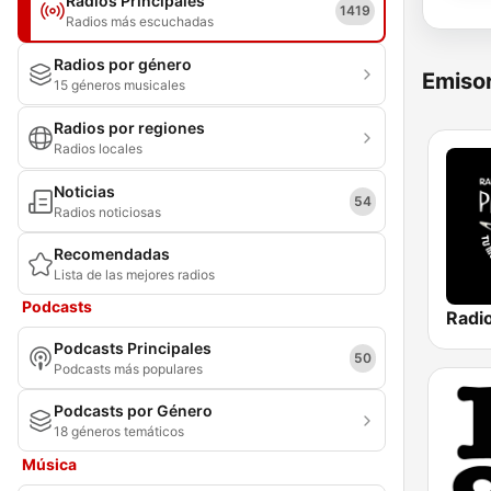
Radios Principales
1419
Radios más escuchadas
Radios por género
Emisor
15 géneros musicales
Radios por regiones
Radios locales
Noticias
54
Radios noticiosas
Recomendadas
Lista de las mejores radios
Podcasts
Radio
Podcasts Principales
50
Podcasts más populares
Podcasts por Género
18 géneros temáticos
Música