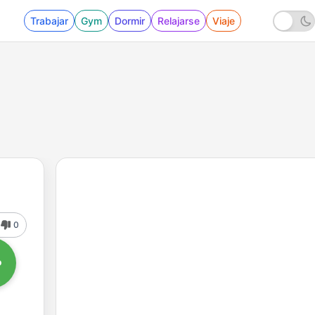
Trabajar
Gym
Dormir
Relajarse
Viaje
0