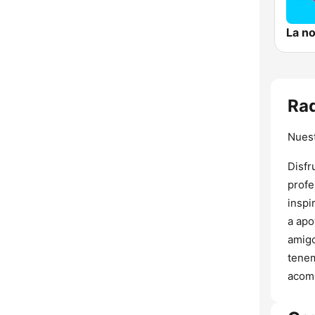
La n
Ra
Nues
Disfr
profe
inspi
a apo
amigo
tenem
acomp