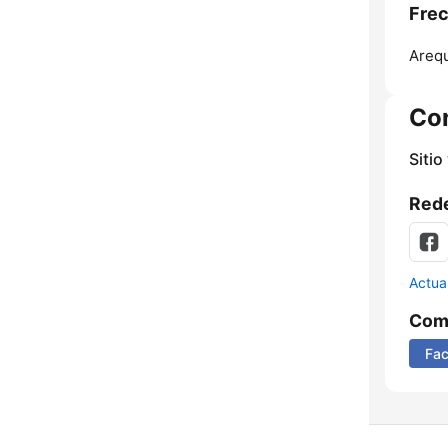
Frec
Arequ
Co
Sitio
Rede
Actua
Comp
Fa