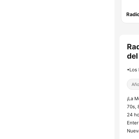
Rad
del
•Los 
Año
¡La M
70s, 
24 ho
Enter
Nuev