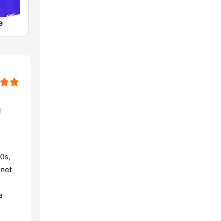
e
l
0s,
rnet
a