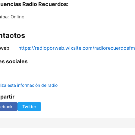
uencias Radio Recuerdos:
ipa:
Online
ntactos
 web
https://radioporweb.wixsite.com/radiorecuerdosfm
s sociales
liza esta información de radio
artir
cebook
Twitter