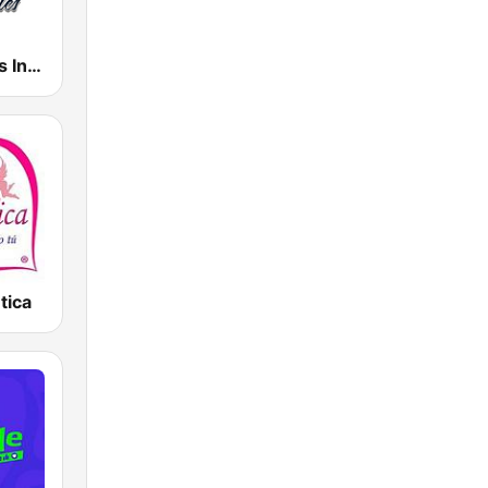
Radio Boleros Inolvidables
tica