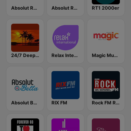
Absolut Relax
Absolut Relax Lovesongs
RT1 2000er
24/7 Deep Sleep Music Relaxing Music Insomnia Sleep Relaxing Music Study Sleep Meditation
Relax International
Magic Music
Absolut Bella
RIX FM
Rock FM Rock en Español