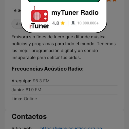
Te acompaña siempre
Alternativa / Indie
Años 80
Años 90
Emisora sin fines de lucro que difunde música,
noticias y programas para todo el mundo. Tenemos
las mejor programación digital y un sonido
insuperable para delitar tus oídos.
Frecuencias Acústico Radio:
Arequipa:
98.3 FM
Junín:
81.9 FM
Lima:
Online
Contactos
Sitio web
https://www.acustico.org.pe