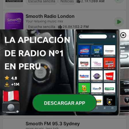
Escucha sencilla
Noticias
2.1K
1269 AM
Smooth Radio London
Your relaxing music mix
Escucha sencilla
26.8K
102.2 FM
Polskie Radio Program I (PR1) Jedynka
Escucha sencilla
Noticias
3.9K
102.4 FM
Magic FM
Always Great Music
Escucha sencilla
Contemporánea para adultos
1.3K
90.8 FM
1000 HITS Love
Love and Romantic Songs
Escucha sencilla
Alternativa / Indie
DESCARGAR APP
Romántica
3.5K
Online
Smooth FM 95.3 Sydney
more music, less talk