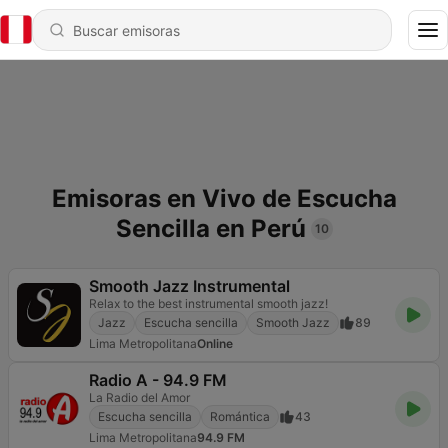
Emisoras en Vivo de Escucha
Sencilla en Perú
10
Smooth Jazz Instrumental
Relax to the best instrumental smooth jazz!
Jazz
Escucha sencilla
Smooth Jazz
89
Lima Metropolitana
Online
Radio A - 94.9 FM
La Radio del Amor
Escucha sencilla
Romántica
43
Lima Metropolitana
94.9 FM