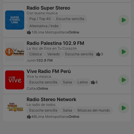
Radio Super Stereo
Con buena musica
Pop / Top 40
Escucha sencilla
Alternativa / Indie
10
Lima Metropolitana
Online
Radio Palestina 102.9 FM
La Voz de Dios en Tu Corazón
Clásica
Variado
Escucha sencilla
3
Junín
102.9 FM
Vive Radio FM Perù
Vive tu música
Escucha sencilla
Salsa
Latino
8
Callao
Online
Radio Stereo Network
La radio de todos
Escucha sencilla
Salsa
Músicas del mundo
46
Lima Metropolitana
Online