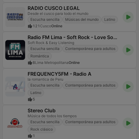
RADIO CUSCO LEGAL
Desde el cusco para todo el mundo
Escucha sencilla
Músicas del mundo
Latino
121
Cusco
Online
Radio FM Lima - Soft Rock - Love Songs
Soft Rock & Easy Listening
Escucha sencilla
Contemporánea para adultos
Romántica
8
Lima Metropolitana
Online
FREQUENCY5FM - Radio A
la romantica de Peru
Escucha sencilla
Contemporánea para adultos
Latino
5
Stereo Club
Música de todos los tiempos
Escucha sencilla
Contemporánea para adultos
Rock clásico
1