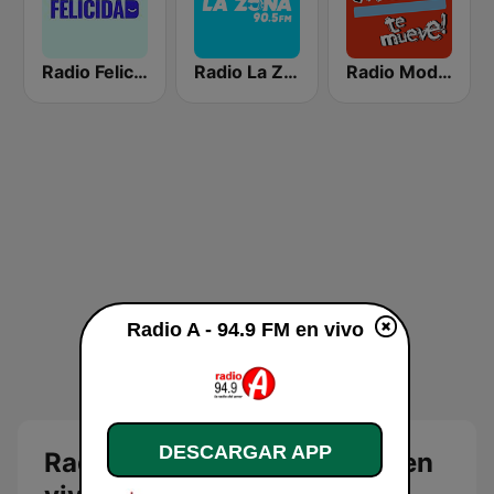
Radio Felicidad
Radio La Zona
Radio Moda FM 97.3
Radio A - 94.9 FM en vivo
DESCARGAR APP
Radio A: La Radio del Amor en