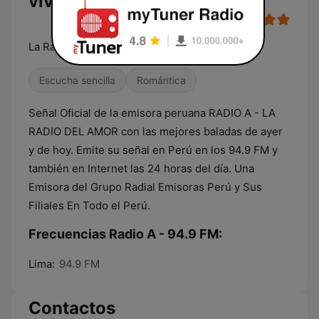
vivo (94.9 FM)
La Radio del Amor
Escucha sencilla
Romántica
Señal Oficial de la emisora peruana RADIO A - LA
RADIO DEL AMOR con las mejores baladas de ayer
y de hoy. Emite su señal en Perú en los 94.9 FM y
también en Internet las 24 horas del día. Una
Emisora del Grupo Radial Emisoras Perú y Sus
Filiales En Todo el Perú.
Frecuencias Radio A - 94.9 FM:
Lima:
94.9 FM
Contactos