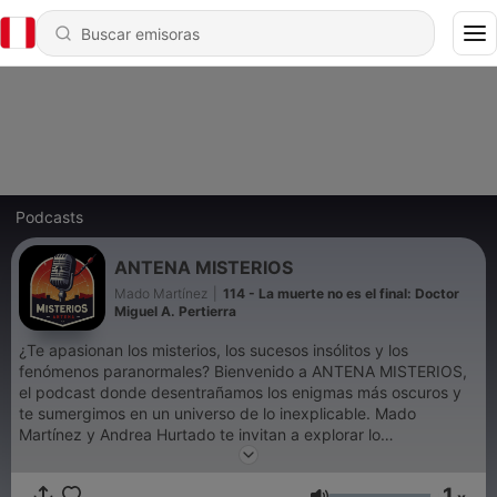
Podcasts
ANTENA MISTERIOS
Mado Martínez
|
114 - La muerte no es el final: Doctor
Miguel A. Pertierra
¿Te apasionan los misterios, los sucesos insólitos y los
fenómenos paranormales? Bienvenido a ANTENA MISTERIOS,
el podcast donde desentrañamos los enigmas más oscuros y
te sumergimos en un universo de lo inexplicable. Mado
Martínez y Andrea Hurtado te invitan a explorar lo
desconocido. Cada semana, te llevaremos a través de
escalofriantes sucesos insólitos, historias de fantamas,
1