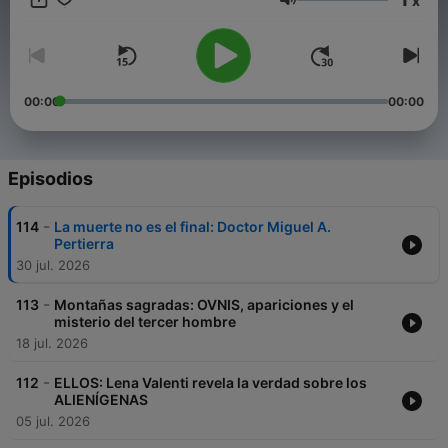
x
fenómenos paranormales, lugares legendarios, experiencias
Volumen
cercanas a la muerte, mensajes del más allá, abducidos... De la
mano de sus protagonistas. Únete a nosotros en este
emocionante viaje al corazón de lo insólito en este podcast de
misterio. ¡Apaga las luces, ponte los auriculares y descubre lo
inexplicable con nosotros! 🎙️🔍
00:00
00:00
Episodios
-
114
La muerte no es el final: Doctor Miguel A.
Pertierra
30 jul. 2026
-
113
Montañas sagradas: OVNIS, apariciones y el
misterio del tercer hombre
18 jul. 2026
-
112
ELLOS: Lena Valenti revela la verdad sobre los
ALIENÍGENAS
05 jul. 2026