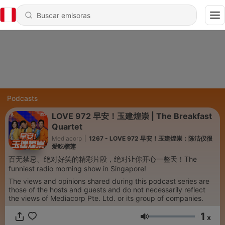
Podcasts
LOVE 972 早安！玉建煌崇 | The Breakfast
Quartet
Mediacorp
|
1267 - LOVE 972 早安！玉建煌崇：陈洁仪很
爱吃榴莲
百无禁忌、绝对好笑的精彩片段，绝对让你开心一整天！The
funniest radio morning show in Singapore!
The views and opinions shared during this podcast series are
those of the hosts and guests and do not necessarily reflect
the views of Mediacorp Pte. Ltd. or its group of companies.
1
x
Volumen