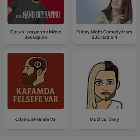
Ό,τι να 'ναι με τον Μάνο
Friday Night Comedy from
Βουλαρίνο
BBC Radio 4
Kafamda Felsefe Var
Muži vs. Ženy