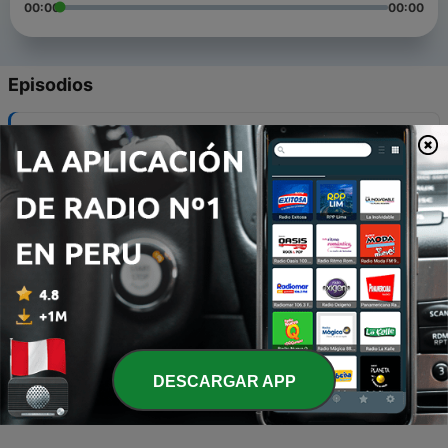
00:00
00:00
Episodios
-
10
Juan Pablo II
22 oct. 2011
-
9
Santa Teresa de Avila
15 oct. 2011
-
8
San Francisco de Asís
06 oct. 2011
-
7
Santa Teresa del Niño Jesús
01 oct. 2011
DESCARGAR APP
-
6
Padre Pio
22 sep. 2011