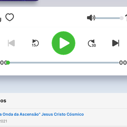
transmitidas pelo canal
mensageiro Susana Duarte
Antunes. São Mensagens de
Volumen
Luz que estão alinhadas c
atual Transição Planetária 
englobam a Instrução para
Novo Mundo da Era de
Aquário! Bem-vindos à Luz
:00
00
Cristal! Susana Duarte
Antunes . Direitos Reserv
2021
ios
 Onda da Ascensão" Jesus Cristo Cósmico
2021