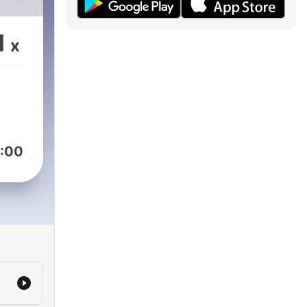
1
x
om a
e
 o
:00
ados