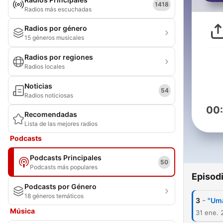
1418
Radios más escuchadas
Radios por género
15 géneros musicales
Radios por regiones
Radios locales
Noticias
54
Radios noticiosas
00
Recomendadas
Lista de las mejores radios
Podcasts
Podcasts Principales
50
Podcasts más populares
Episod
Podcasts por Género
18 géneros temáticos
-
3
"Uma
Música
31 ene. 