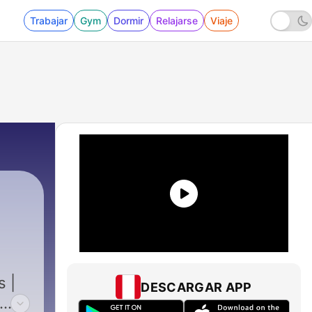
Trabajar
Gym
Dormir
Relajarse
Viaje
 |
DESCARGAR APP