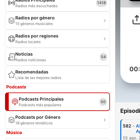
1418
Radios más escuchadas
Radios por género
15 géneros musicales
Radios por regiones
Radios locales
Noticias
54
Radios noticiosas
00
Recomendadas
Lista de las mejores radios
Podcasts
Podcasts Principales
50
Podcasts más populares
Episod
Podcasts por Género
18 géneros temáticos
-
582
A
A
Música
05 ago.