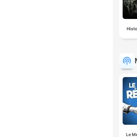
Hist
Le M