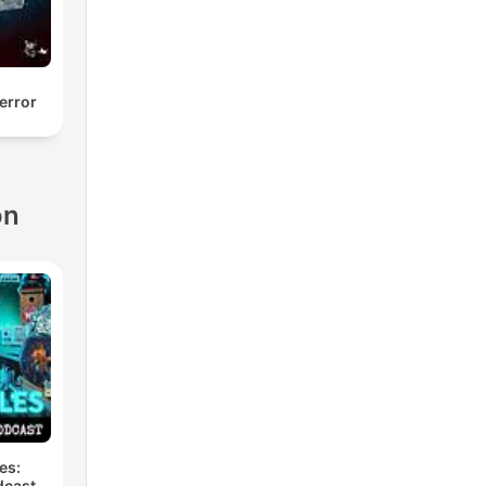
iums
a
error
ón
as
es:
dcast