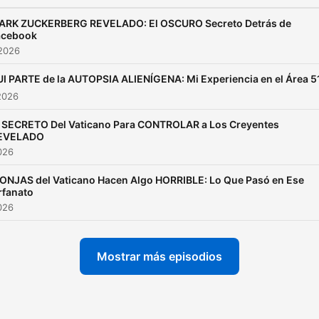
las sombras cobran vida
propia, Cuentos De Miedo
ARK ZUCKERBERG REVELADO: El OSCURO Secreto Detrás de
acebook
emerge como tu portal ha
 2026
los relatos más escalofria
UI PARTE de la AUTOPSIA ALIENÍGENA: Mi Experiencia en el Área 5
jamás narrados. Cada
2026
episodio te sumerge don
las historias de terror
l SECRETO Del Vaticano Para CONTROLAR a Los Creyentes
EVELADO
trascienden los límites de 
2026
imaginación, donde cada
ONJAS del Vaticano Hacen Algo HORRIBLE: Lo Que Pasó en Ese
susurro resuena con ecos
rfanato
que despiertan tus miedo
2026
más primitivos.
Mostrar más episodios
Nuestras historias de terr
cortas han sido
seleccionadas para