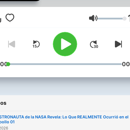
publicidades están
estratégicamente ubicad
únicamente al comienzo 
Volumen
cada episodio, aseguran
que disfrutes de la
experiencia completa sin
cortes publicitarios que
interrumpan el suspenso.
:00
00
Sumérgete completamen
en nuestras historias de
terror sin distracciones
comerciales.
ios
En las profundidades más
STRONAUTA de la NASA Revela: Lo Que REALMENTE Ocurrió en el
oscuras de la noche, cua
pollo 01
 2026