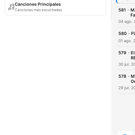
Canciones Principales
-
581
M
Canciones más escuchadas
F
04 ago.
-
580
F
01 ago. 
-
579
E
R
30 jul. 
-
578
M
O
29 jul. 