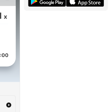
as
1
x
de
do
:00
te
ndo