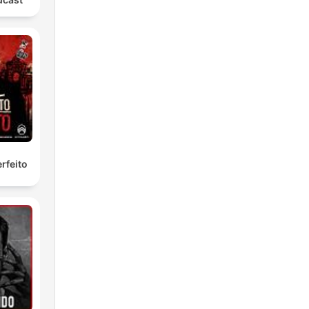
 que
nan
rios
s
rfeito
r
igua
eos.
an