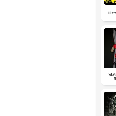
Hist
rela
f