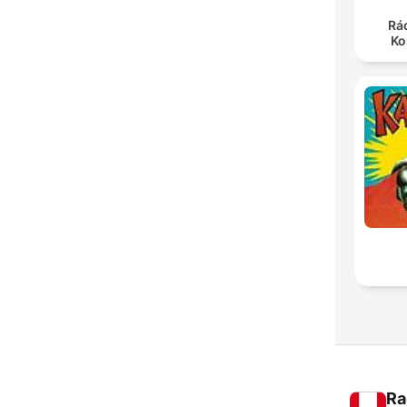
Rá
Ko
Ra