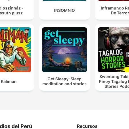
sido transmitidos como
diószínház -
Inframundo Re
INSOMNIO
ssuth plusz
De Terro
advertencias sobre peligr
que acechan en las sombr
Las leyendas que explor
son entidades vivas que
evolucionan, adaptándos
temores modernos. Estas
leyendas resuenan con
verdades universales que
Kwentong Taki
Get Sleepy: Sleep
despiertan instintos
Kalimán
Pinoy Tagalog 
meditation and stories
Stories Pod
primordiales. Cada una d
nuestras leyendas ha sid
documentada por folclori
que dedicaron sus vidas a
preservar estos testimon
dios del Perú
Recursos