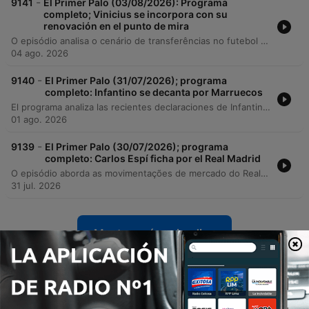
-
9141
El Primer Palo (03/08/2026): Programa
completo; Vinicius se incorpora con su
renovación en el punto de mira
O episódio analisa o cenário de transferências no futebol europeu, com foco na possível saída de Vinícius Jr. do Real Madrid para o Arsenal e a chegada de Bernardo Silva ao clube merengue. Discute-se também a incerteza sobre o futuro de Ferran Torres no Barcelona e a necessidade de um novo centroavante para a equipe catalã. No âmbito do ciclismo, o programa aborda a participação de Tadej Pogačar na Vuelta a España em busca da 'triple corona' e os desafios impostos pelo calor extremo. O debate encerra com reflexões sobre o impacto das alterações climáticas no calendário desportivo e a importância dos Jogos Olímpicos.
04 ago. 2026
-
9140
El Primer Palo (31/07/2026); programa
completo: Infantino se decanta por Marruecos
El programa analiza las recientes declaraciones de Infantino sobre el Mundial 2030 y la posible privatización de la FIFA, así como la dimisión de su asesor Carlos Cordeiro. Se debate sobre la creciente mercantilización del fútbol y la pérdida de protagonismo de España en la candidatura conjunta. En el ámbito de clubes, se examina la situación de varios futbolistas del Real Madrid, incluyendo el futuro de Mastantuono, las dudas sobre Avilés y el posible traspaso de Vinicius Jr. al Arsenal tras la llegada de Mbappé. Finalmente, se aborda la crisis institucional y de infraestructura del Rayo Vallecano debido a problemas de seguridad en su estadio.
01 ago. 2026
-
9139
El Primer Palo (30/07/2026); programa
completo: Carlos Espí ficha por el Real Madrid
O episódio aborda as movimentações de mercado do Real Madrid, com destaque para a transferência relâmpago de Carlos Espí e o debate sobre a gestão de talentos da cantera, incluindo as saídas de Gonzalo García e César Palacios. Analisamos também os desafios financeiros e competitivos do Barcelona e as investigações da Federação Espanhola sobre negociações recentes. A programação inclui ainda uma entrevista com o jogador Iván Pérez sobre a realidade das divisões inferiores e a importância da educação para o pós-carreira, encerrando com um boletim de notícias desportivas que cobre atualizações sobre arbitragem, basquetebol, ciclismo e natação.
31 jul. 2026
Mostrar más episodios
Ver todo
Más podcasts de Deportes