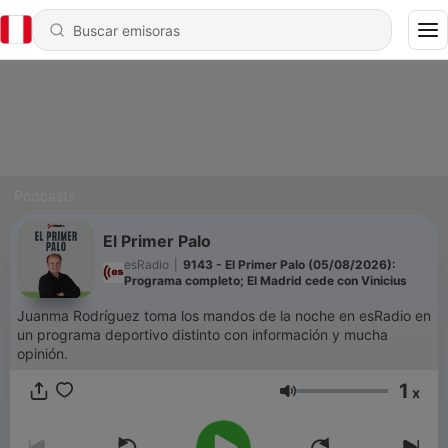
Podcasts
El Primer Palo
esRadio
|
9143 - El Primer Palo (05/08/2026):
Programa completo; El Madrid cede con Vinicius
Juanma Rodríguez toma los mandos de la noche en esRadio en
un programa deportivo distinto con información y mucha
opinión.
1
x
Volumen