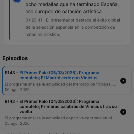
ocho medallas que ha terminado España,
ese europeo de natación artística
01:29:41 · El presentador destaca el éxito global
de la selección española en la competición de
natación artística.
Episodios
-
9143
El Primer Palo (05/08/2026): Programa
completo; El Madrid cede con Vinicius
El programa analiza la actualidad del mercado de fichajes, centrándose en las negociaciones del Barcelona por Julián Álvarez y la compleja renovación de Vinicius Jr. con el Real Madrid, evaluando el impacto financiero de nuevas incorporaciones como Diomandé. Además, se debate sobre la gestión política de la FIFA y la organización del Mundial 2030, para luego transicionar hacia una crónica histórica sobre los orígenes de la petanca y un repaso por los éxitos de la delegación española en las competiciones europeas de natación artística.
06 ago. 2026
-
9142
El Primer Palo (04/08/2026): Programa
completo; Primeras palabras de Vinicius tras su
vuelta
El programa analiza la actualidad deportiva centrada en el mercado de fichajes, con un debate profundo sobre la situación contractual de Vinicius Jr. en el Real Madrid y la influencia de agencias como Roc Nation. Se examinan las estrategias de contratación del club blanco, priorizando perfiles tácticos frente a nombres mediáticos, y se comentan movimientos clave en equipos como el Atlético de Madrid, el Barcelona y el Valencia Basket. Además, se repasa la actualidad de otras disciplinas, incluyendo el éxito de Iris Tío en natación, la situación de las instalaciones del Rayo Vallecano y los cambios en la Liga Endesa de baloncesto. El episodio concluye con un repaso por diversas noticias internacionales de ciclismo, tenis y fútbol femenino.
05 ago. 2026