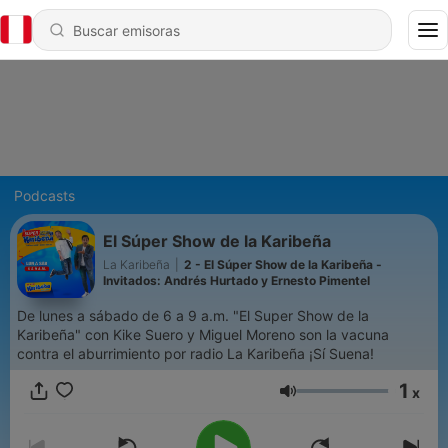
Podcasts
El Súper Show de la Karibeña
La Karibeña
|
2 - El Súper Show de la Karibeña -
Invitados: Andrés Hurtado y Ernesto Pimentel
De lunes a sábado de 6 a 9 a.m. "El Super Show de la
Karibeña" con Kike Suero y Miguel Moreno son la vacuna
contra el aburrimiento por radio La Karibeña ¡Sí Suena!
1
x
Volumen