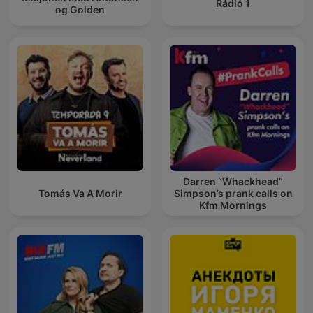
Rádió 1
og Golden
Darren “Whackhead”
Tomás Va A Morir
Simpson’s prank calls on
Kfm Mornings