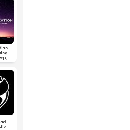
tion
xing
eep,
 &
n
and
Mix