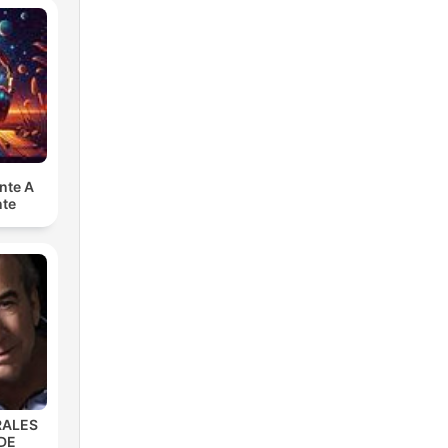
nte A
nte
RALES
DE