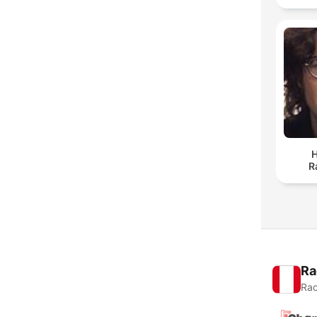
H
R
Ra
Rad