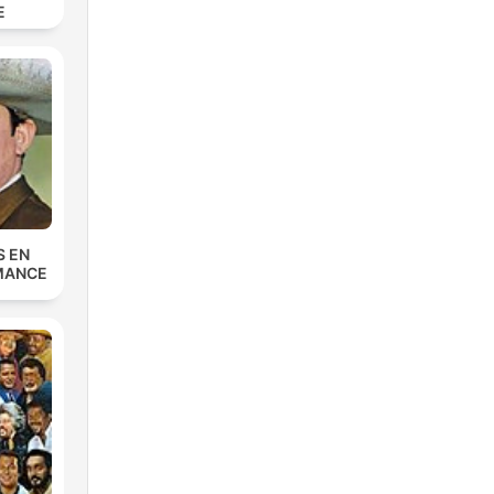
E
S EN
MANCE