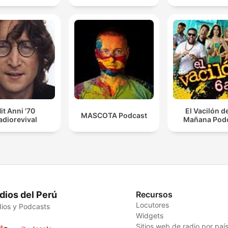
it Anni '70
El Vacilón d
MASCOTA Podcast
adiorevival
Mañana Pod
dios del Perú
Recursos
Locutores
ios y Podcasts
Widgets
Sitios web de radio por paí