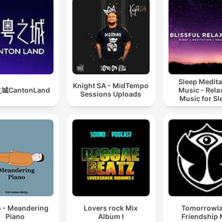
Sleep Medita
Knight SA - MidTempo
城CantonLand
Music - Rela
Sessions Uploads
Music for Sl
Meditation
Relaxatio
p - Meandering
Lovers rock Mix
Tomorrowl
Piano
Album I
Friendship 