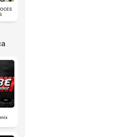
VOCES
S
ca
emix