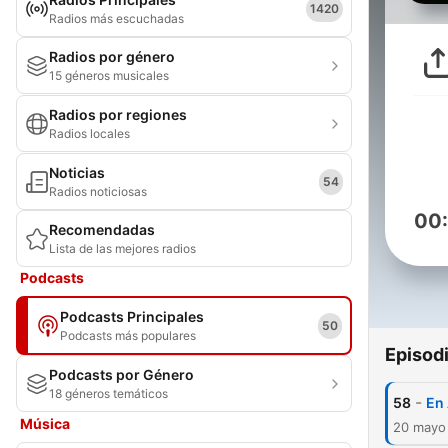
1420
Radios más escuchadas
Radios por género
15 géneros musicales
Radios por regiones
Radios locales
Noticias
54
Radios noticiosas
00
Recomendadas
Lista de las mejores radios
Podcasts
Podcasts Principales
50
Podcasts más populares
Episod
Podcasts por Género
18 géneros temáticos
-
58
En
Música
20 mayo