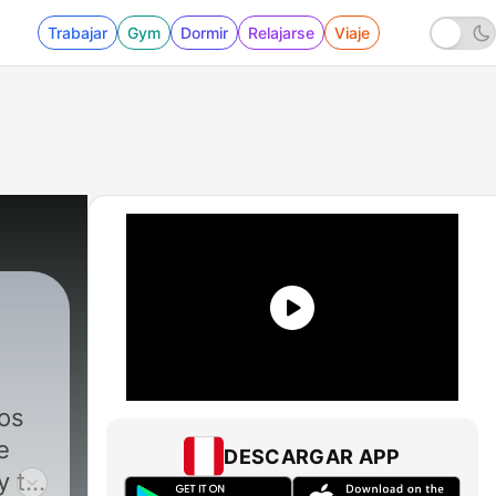
Trabajar
Gym
Dormir
Relajarse
Viaje
os
e
DESCARGAR APP
y tu