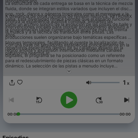
latinoamericano.
La estructura de cada entrega se basa en la técnica de mezcla
fluida, donde se integran estilos variados que incluyen el disco,
pop, rock, dance y géneros tropicales como el merengue y la
A diferencia de otros formatos de revisión histórica, RETROMIX
salsa. Esta diversidad rítmica permite que el espacio funcione
prioriza la experiencia auditiva continua, limitando las
como un archivo sonoro de la evolución de las pistas de baile y
intervenciones vocales para otorgar protagonismo absoluto a
la programación radial comercial a lo largo de más de treinta
la música y a la técnica de transición entre pistas. Las
años.
producciones suelen organizarse bajo temáticas específicas o
bloques temporales, facilitando al oyente la localización de
Con una base de seguidores establecida principalmente en la
repertorios específicos dentro de su catálogo alojado en la
región andina y expansión internacional mediante canales
plataforma hearthis.at.
digitales, el programa se ha posicionado como un referente
para el redescubrimiento de piezas clásicas en un formato
dinámico. La selección de las pistas a menudo incluye
versiones extendidas y remixes, elementos que definen la
identidad técnica de este espacio dedicado a la preservación
1
del patrimonio musical de la era analógica y la transición al
x
Volumen
entorno digital.
00:00
00:00
Episodios