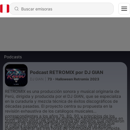
Podcasts
Podcast RETROMIX por DJ GIAN
DJ GIAN
|
73 - Halloween Retromix 2023
RETROMIX es una producción sonora y musical originaria de
Perú, dirigida y producida por el DJ GIAN, que se especializa
en la curaduría y mezcla técnica de éxitos discográficos de
décadas pasadas. El proyecto centra su propuesta en la
revisión exhaustiva de los catálogos musicales
correspondientes a los años 70, 80, 90 y principios de los
El contenido del programa se distribuye fundamentalmente en
2000, abarcando una gama diversa de géneros que definieron
formato de sesiones de larga duración, con episodios que
la cultura popular tanto a nivel global como en el ámbito
pueden superar las tres horas de continuidad ininterrumpida.