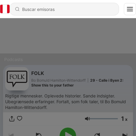
Podcasts
FOLK
Bo Bomuld Hamilton-Wittendorff
|
29 - Calle i Byen 2:
Show this to your father
Rigtige mennesker. Oplevede historier. Sande indsigter.
Ubegrænsede erfaringer. Fortalt, som folk taler, til Bo Bomuld
Hamilton-Wittendorff.
1
x
Volumen