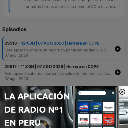
formatos físicos de música como el CD o el vinilo.
Episodios
-
29518
12:00H | 07 AGO 2026 | Herrera en COPE
Este episodio ofrece un recorrido por la actualidad y la cultura, comenzando con noticias de España como la Operación Salem contra el tráfico de personas, consejos para viajar con mascotas y la iniciativa Astroaccesible para hacer el eclipse solar accesible a personas ciegas. También se abordan temas de movilidad, seguridad visual ante fenómenos astronómicos y alertas climáticas en Madrid. El programa explora además la historia detrás de portadas de álbumes icónicos de artistas como los Rolling Stones, Led Zeppelin y Pink Floyd, analizando su impacto cultural. Finalmente, se reflexiona sobre la nostalgia de los formatos musicales físicos, historias de superación profesional y análisis de la actualidad política y deportiva.
07 ago. 2026
-
29517
11:00H | 07 AGO 2026 | Herrera en COPE
Este episodio aborda una variada selección de noticias de actualidad, desde la crisis migratoria en Ceuta y Baleares hasta el descenso del tráfico ferroviario en España. También se analizan temas deportivos y una reflexión médica sobre la importancia de la pausa mental durante las vacaciones. En el ámbito cultural, contamos con una entrevista a Carlos Areces sobre la serie 'Muertos SL' y un repaso por los estrenos cinematográficos de agosto, que incluyen desde animación familiar hasta thrillers y dramas internacionales.
07 ago. 2026
-
29516
10:00H | 07 AGO 2026 | Herrera en COPE
Este episodio ofrece un recorrido por la actualidad política, económica y social, abordando desde la crisis migratoria en Ceuta y el mercado de la vivienda hasta curiosidades como una boda bajo un eclipse solar. También se celebra el Día Mundial de la Cerveza y se repasan efemérides históricas. El programa cuenta con una entrevista al humorista Agustín Jiménez, quien reflexiona sobre su trayectoria profesional y la disciplina en la comedia. Finalmente, los locutores y oyentes comparten diversas anécdotas sobre situaciones sociales incómodas, encuentros inesperados en cenas y choques culturales.
07 ago. 2026
-
29515
09:00H | 07 AGO 2026 | Herrera en COPE
Este episodio aborda la crisis migratoria en Ceuta y los procedimientos legales para la repatriación de menores, junto con noticias sobre alertas climáticas por altas temperaturas en España. También se explican los mecanismos de asilo y se ofrece una perspectiva científica sobre la observación segura del próximo eclipse solar. El programa incluye un repaso informativo sobre la actualidad internacional, destacando el conflicto en Ucrania y avances tecnológicos de Elon Musk, además de noticias sanitarias sobre virus en Galicia y Sevilla. El episodio concluye con noticias de actualidad nacional y breves de interés general.
07 ago. 2026