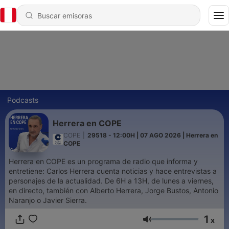
Podcasts
Herrera en COPE
COPE
|
29518 - 12:00H | 07 AGO 2026 | Herrera en
COPE
Herrera en COPE es un programa de radio que informa y
entretiene: Carlos Herrera cuenta noticias y hace entrevistas a
personajes de la actualidad. De 6H a 13H, de lunes a viernes,
en directo, también con Alberto Herrera, Jorge Bustos, Antonio
Naranjo o Javier Sierra.
1
x
Volumen