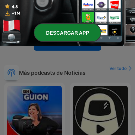
-
29514
08:00H | 07 AGO 2026 | Herrera en COPE
El episodio aborda la grave crisis de seguridad y humanitaria en Ceuta tras una entrada masiva de personas, analizando las repercusiones políticas, el papel del Rey y las tensiones diplomáticas con Marruecos. Se debate sobre la gestión gubernamental y cómo la política exterior española se ha visto afectada por intereses domésticos. Además, se cubren noticias de actualidad como la previsión del eclipse solar, la desarticulación de redes de tráfico y novedades en el mercado de fichajes deportivos. El programa también incluye reflexiones sobre la situación en Venezuela, el papel geopolítico de China y debates sobre teorías de inteligencia internacional.
07 ago. 2026
DESCARGAR APP
Mostrar más episodios
Ver todo
Más podcasts de Noticias