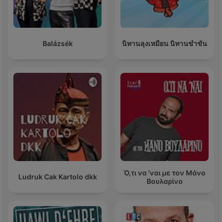
Balázsék
นิทานลุงเหมียน นิทานขำขัน
Ό,τι να 'ναι με τον Μάνο
Ludruk Cak Kartolo dkk
Βουλαρίνο