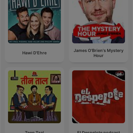
James O'Brien's Mystery
Hawi D'Ehre
Hour
Teen Taal
El Despelote podcast