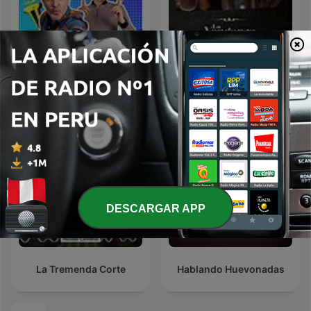
La Venganza Será Terrible
La Corneta Extendida
(oficial)
DESCARGAR APP
La Tremenda Corte
Hablando Huevonadas