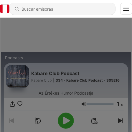
Podcasts
Kabare Club Podcast
Kabare Club
|
334 - Kabare Club Podcast - S05E16
Az Értékes Humor Podcastja
1
x
Volumen