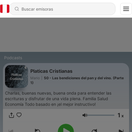
Podcasts
Platicas Cristianas
Mario
|
50 - Las bendiciones del pan y del vino. (Parte
1)
Charlas, buenas nuevas, buena onda para entender las
escrituras y disfrutar de una vida plena. Familia Salud
Economía Todo basado en ¡el mejor instructivo!
1
x
Volumen