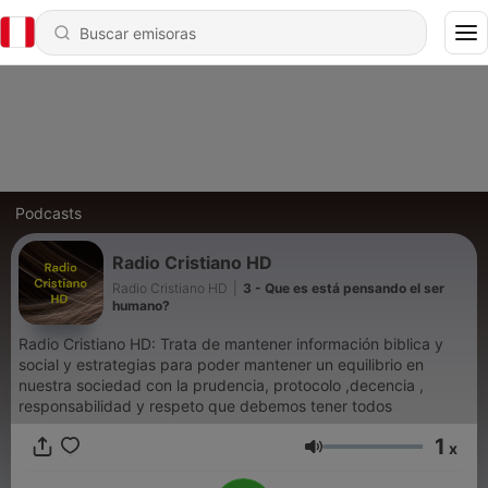
Podcasts
Radio Cristiano HD
Radio Cristiano HD
|
3 - Que es está pensando el ser
humano?
Radio Cristiano HD: Trata de mantener información biblica y
social y estrategias para poder mantener un equilibrio en
nuestra sociedad con la prudencia, protocolo ,decencia ,
responsabilidad y respeto que debemos tener todos
1
x
Volumen