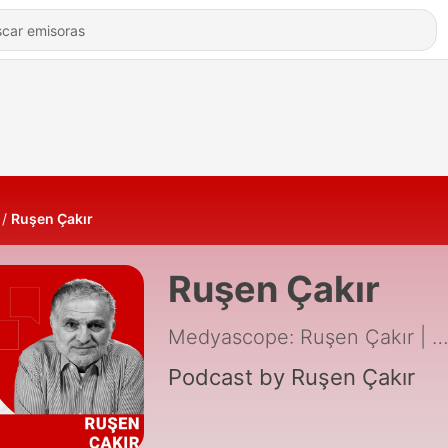
Ruşen Çakır
Ruşen Çakır
Medyascope: Ruşen Çakır | Poddi
Podcast by Ruşen Çakır