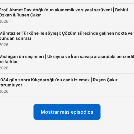
Prof. Ahmet Davutoğlu'nun akademik ve siyasi serüveni | Behlül
Özkan & Ruşen Çakır
 2026
Mümtaz'er Türköne ile söyleşi: Çözüm sürecinde gelinen nokta ve
bundan sonrası
 2026
Michigan ön seçimleri | Ukrayna ve İran savaşı arasındaki benzerli
ve farklar
 2026
1034 gün sonra Kılıçdaroğlu’nu canlı izlemek | Ruşen Çakır
yorumluyor
 2026
Mostrar más episodios