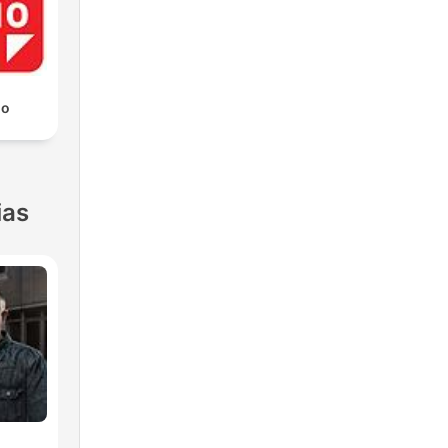
io
ias