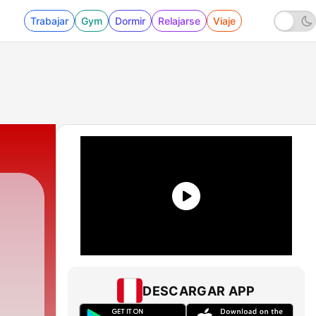
Trabajar
Gym
Dormir
Relajarse
Viaje
ct
|
2595 - Kürt sokağı ve Kürt hareketini
DESCARGAR APP