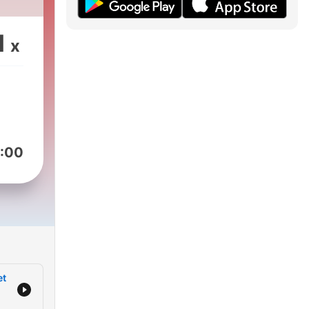
1
x
:00
et