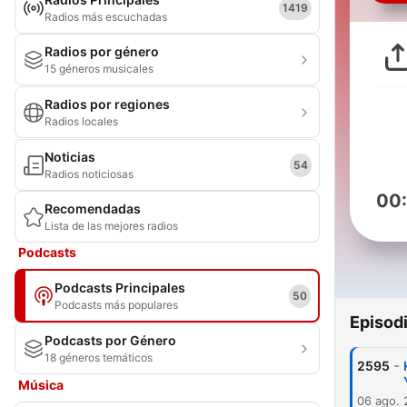
1419
Radios más escuchadas
Radios por género
15 géneros musicales
Radios por regiones
Radios locales
Noticias
54
Radios noticiosas
00
Recomendadas
Lista de las mejores radios
Podcasts
Podcasts Principales
50
Podcasts más populares
Episod
Podcasts por Género
18 géneros temáticos
-
2595
Música
06 ago.