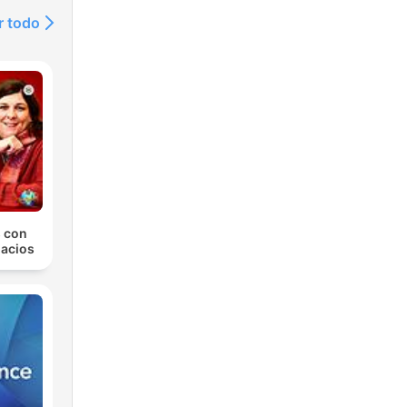
r todo
 con
lacios