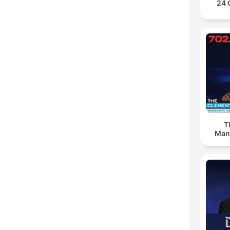
24 
T
Man