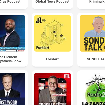
Oras Podcast
Global News Podcast
Kriminálk
he Clement
Forklart
SONDHI TA
yathela Show