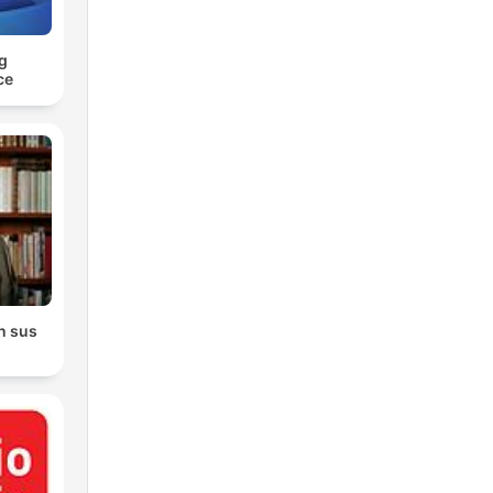
g
ce
n sus