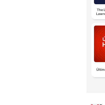
The 
Lawr
Últim