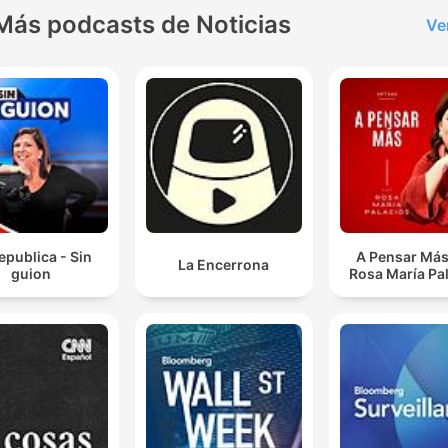
Más podcasts de Noticias
Ve
epublica - Sin
A Pensar Más
La Encerrona
guion
Rosa María Pa