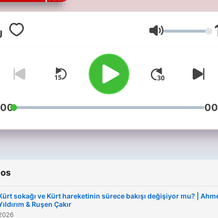
Volumen
:00
00
ios
Kürt sokağı ve Kürt hareketinin sürece bakışı değişiyor mu? | Ahm
Yıldırım & Ruşen Çakır
 2026