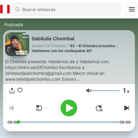
Podcasts
Sabilulía Chombal
Sonoro | El Chombo
|
92 - El Chombo presenta :
Hablemos con los muñequitos 80
El Chombo presenta: Hablemos de y Hablemos con.
https://linktr.ee/ElChombo Escríbenos a
infotelodijoelchombo@gmail.com Merch oficial en
www.telodijoelchombo.com Sonoro...
1
x
Volumen
00:00
00:00